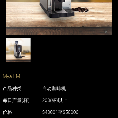
餐饮设备
餐饮方案
办公室
茶餐厅
咖啡店
连锁店
酒店
Mya LM
产品种类
自动咖啡机
玮基教室
每日产量(杯)
200(杯)以上
联络我们
价格
$40001至$50000