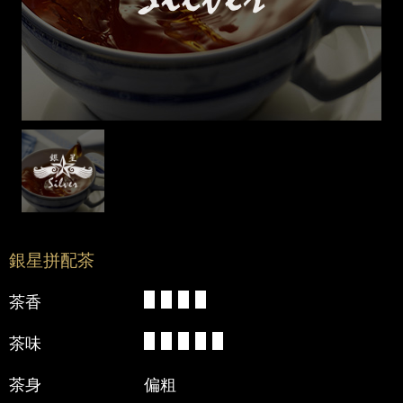
餐飲設備
餐飲方案
辦公室
茶餐廳
咖啡店
連鎖店
酒店
銀星拼配茶
茶香
瑋基教室
茶味
聯絡我們
茶身
偏粗