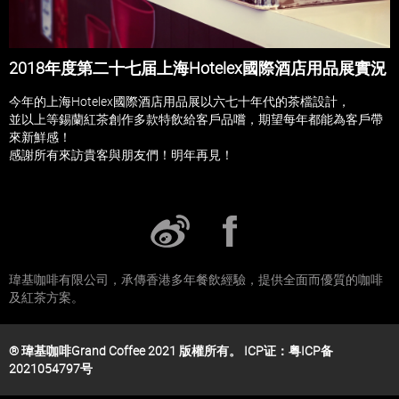
餐飲設備
餐飲方案
2018年度第二十七届上海Hotelex國際酒店用品展實況
今年的上海Hotelex國際酒店用品展以六七十年代的茶檔設計，
辦公室
並以上等錫蘭紅茶創作多款特飲給客戶品嚐，期望每年都能為客戶帶
來新鮮感！
茶餐廳
​感謝所有來訪貴客與朋友們！明年再見！
咖啡店
連鎖店
酒店
瑋基咖啡有限公司，承傳香港多年餐飲經驗，提供全面而優質的咖啡
及紅茶方案。
瑋基教室
® 瑋基咖啡Grand Coffee 2021 版權所有。
ICP证：粤ICP备
聯絡我們
2021054797号